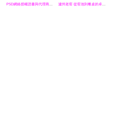
PSD網絡授權證書與代理商合約模板 企業產品代理合作的法律與視覺保障
瀘州老窖 從窖池到餐桌的卓越品質與市場機遇