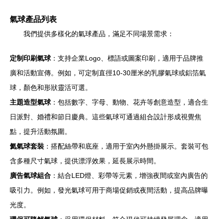
氣球產品列表
我們提供多樣化的氣球產品，滿足不同場景需求：
定制印刷氣球
：支持企業Logo、標語或圖案印刷，適用于品牌推
廣和活動宣傳。例如，可定制直徑10-30厘米的乳膠氣球或鋁箔氣
球，顏色和形狀靈活可選。
主題造型氣球
：包括數字、字母、動物、花卉等創意造型，適合生
日派對、婚禮和節日慶典。這些氣球可通過組合設計形成視覺焦
點，提升活動氛圍。
氦氣球套裝
：搭配絲帶和底座，適用于室內外懸掛展示。套裝可包
含多種尺寸氣球，提供漂浮效果，延長展示時間。
廣告氣球組合
：結合LED燈、彩帶等元素，增強夜間或室內廣告的
吸引力。例如，發光氣球可用于商場促銷或夜間活動，提高品牌曝
光度。