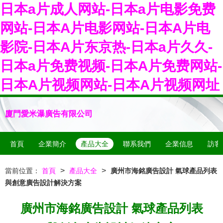
日本a片成人网站-日本a片电影免费
网站-日本A片电影网站-日本A片电
影院-日本A片东京热-日本a片久久-
日本a片免费视频-日本A片免费网站-
日本A片视频网站-日本A片视频网址
廈門愛米瀑廣告有限公司
首頁
企業簡介
產品大全
聯系我們
企業信息
訪客
>
>
當前位置：
首頁
產品大全
廣州市海銘廣告設計 氣球產品列表
與創意廣告設計解決方案
廣州市海銘廣告設計 氣球產品列表