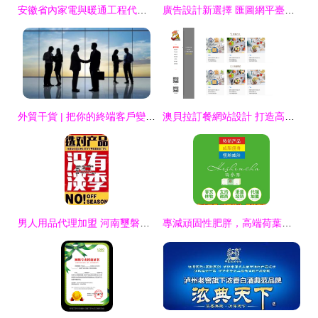
安徽省內家電與暖通工程代理市場概覽
廣告設計新選擇 匯圖網平臺與LOGO設計懸賞解析
外貿干貨 | 把你的終端客戶變成你的代理客戶，挖掘外貿客戶更有效的方法
澳貝拉訂餐網站設計 打造高效便捷的在線美食體驗
男人用品代理加盟 河南璽磐品牌的市場機遇與加盟策略
專減頑固性肥胖，高端荷葉人參茶 隨仕美荷參茶，全國一件發貨包郵